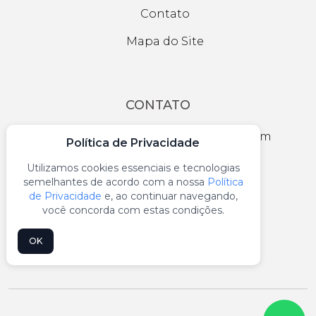
Contato
Mapa do Site
CONTATO
R. Secundino Domingues, 787 - Jardim
Política de Privacidade
Independência, São Paulo - SP
Utilizamos cookies essenciais e tecnologias
vendas@equacional.com.br
semelhantes de acordo com a nossa
Política
de Privacidade
e, ao continuar navegando,
(11) 2100-0777
você concorda com estas condições.
(11) 99959-9771
OK